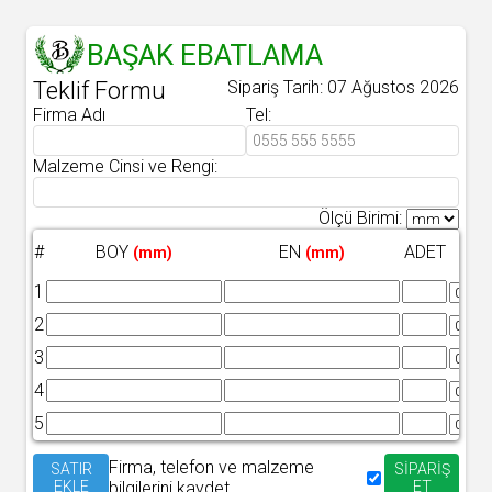
BAŞAK EBATLAMA
Teklif Formu
Sipariş Tarih: 07 Ağustos 2026
Firma Adı
Tel:
Malzeme Cinsi ve Rengi:
Ölçü Birimi:
KEN
#
BOY
EN
ADET
(mm)
(mm)
B
1
2
3
4
5
Firma, telefon ve malzeme
SATIR
SİPARİŞ
EKLE
bilgilerini kaydet
ET