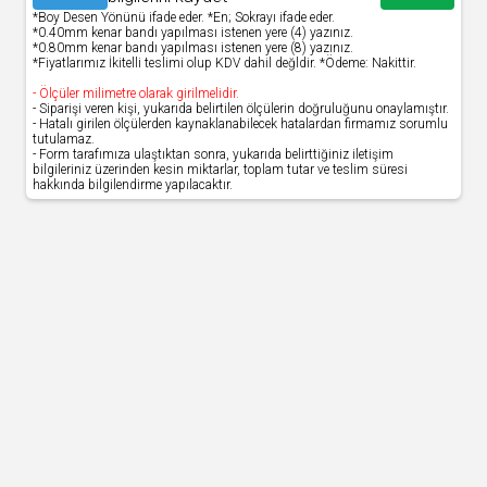
*Boy Desen Yönünü ifade eder. *En; Sokrayı ifade eder.
*0.40mm kenar bandı yapılması istenen yere (4) yazınız.
*0.80mm kenar bandı yapılması istenen yere (8) yazınız.
*Fiyatlarımız İkitelli teslimi olup KDV dahil değldir. *Ödeme: Nakittir.
- Ölçüler milimetre olarak girilmelidir.
- Siparişi veren kişi, yukarıda belirtilen ölçülerin doğruluğunu onaylamıştır.
- Hatalı girilen ölçülerden kaynaklanabilecek hatalardan firmamız sorumlu
tutulamaz.
- Form tarafımıza ulaştıktan sonra, yukarıda belirttiğiniz iletişim
bilgileriniz üzerinden kesin miktarlar, toplam tutar ve teslim süresi
hakkında bilgilendirme yapılacaktır.